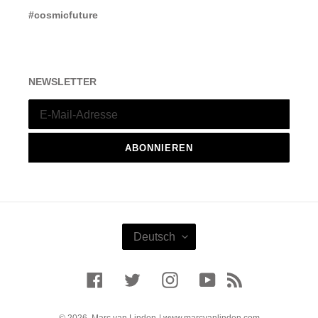
#cosmicfuture
NEWSLETTER
ABONNIEREN
S
Deutsch
P
R
A
Facebook
Twitter
Instagram
YouTube
RSS
C
H
E
© 2026,
Marc van Linden
| www.marcvanlinden.com