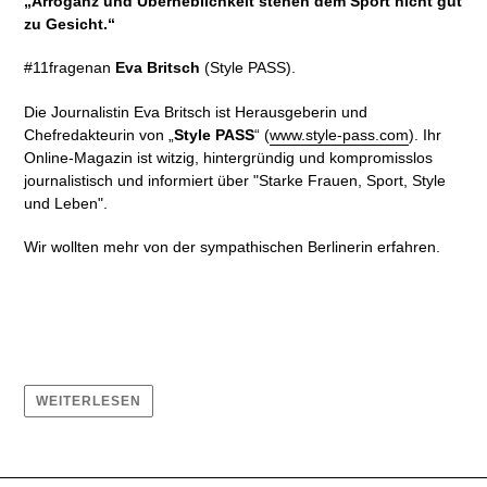
„
Arroganz und Überheblichkeit stehen dem Sport nicht gut
zu Gesicht.“
#11fragenan
Eva Britsch
(Style PASS).
Die Journalistin Eva Britsch ist Herausgeberin und
Chefredakteurin von „
Style PASS
“ (
www.style-pass.com
).
Ihr
Online-
Magazin
ist witzig, hintergründig und kompromisslos
journalistisch und
informiert über "
Starke Frauen, Sport, Style
und Leben".
Wir wollten mehr von der
sympathischen Berlinerin erfahren.
WEITERLESEN