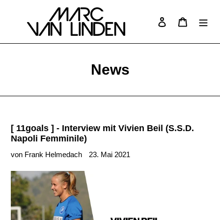
Direkt
zum
Einloggen
Warenkor
Suchen
Inhalt
News
[ 11goals ] - Interview mit Vivien Beil (S.S.D.
Napoli Femminile)
von Frank Helmedach
23. Mai 2021