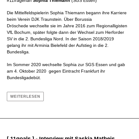
#11fragenan
Sophia Thiemann
(SGS Essen)
Die Mittelfeldspielerin Sophia Thiemann begann ihre Karriere
beim Verein DJK Traunstein. Über Borussia
Dröschede
wechselte sie im Jahre 2016 zum Regionalligisten
VfL Bochum, später folgte dann der Wechsel zum Herforder
SV in die 2. Bundesliga Nord. In der Saison 2018/2019
gelang ihr
mit Arminia Bielefeld
der Aufstieg in die 2.
Bundesliga.
Im Sommer 2020 wechselte Sophia zur
SGS Essen
und gab
am 4. Oktober 2020 gegen
Eintracht Frankfurt
ihr
Bundesligadebüt.
WEITERLESEN
[ 11goals ] - Interview mit Saskia Matheis