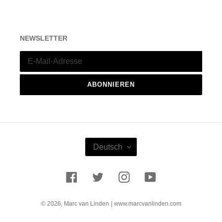
NEWSLETTER
ABONNIEREN
S
Deutsch
P
R
A
Facebook
Twitter
Instagram
YouTube
C
H
E
© 2026,
Marc van Linden
| www.marcvanlinden.com