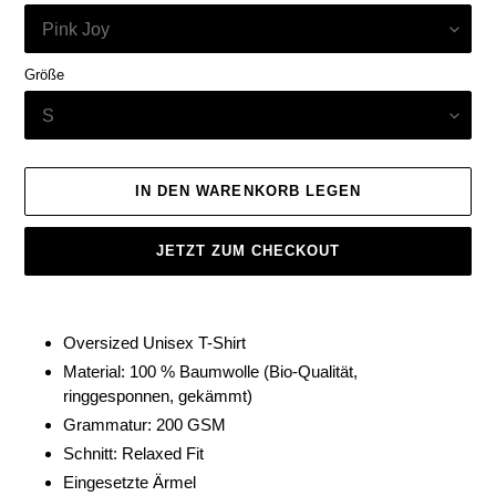
Größe
IN DEN WARENKORB LEGEN
JETZT ZUM CHECKOUT
Produkt
wird
Oversized Unisex T-Shirt
zum
Material: 100 % Baumwolle (Bio-Qualität,
Warenkorb
ringgesponnen, gekämmt)
hinzugefügt
Grammatur: 200 GSM
Schnitt: Relaxed Fit
Eingesetzte Ärmel