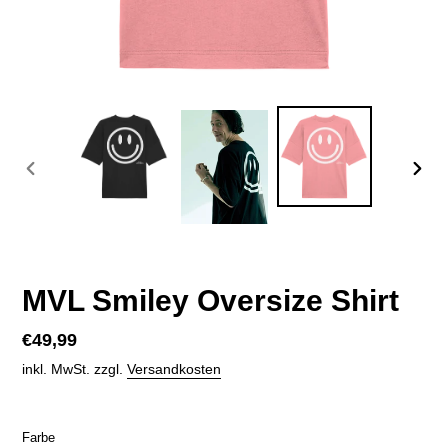
VORHERIGER
NÄC
SCHIEBER
SCHI
MVL Smiley Oversize Shirt
Normaler
€49,99
Preis
inkl. MwSt. zzgl.
Versandkosten
Farbe