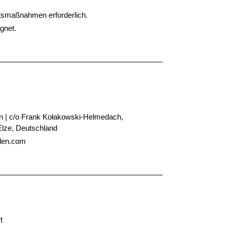
tsmaßnahmen erforderlich.
gnet.
n | c/o Frank
Kołakowski-Helmedach
,
Elze, Deutschland
nden.com
t