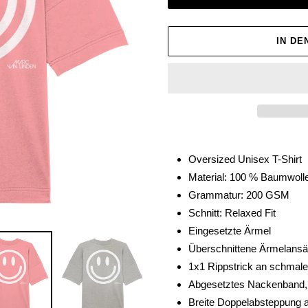
IN D
Produkt
wird
Oversized Unisex T-Shirt
zum
Material: 100 % Baumwolle
Warenkorb
Grammatur: 200 GSM
hinzugefügt
Schnitt: Relaxed Fit
Eingesetzte Ärmel
Überschnittene Ärmelansä
1x1 Rippstrick an schmal
Abgesetztes Nackenband, 
Breite Doppelabsteppung